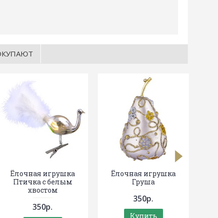
ОКУПАЮТ
Ё
Ёлочная игрушка
Ёлочная игрушка
Птичка с белым
Груша
хвостом
350р.
350р.
Купить