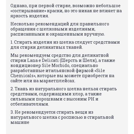
Однако, при первой стирке, возможно небольшое
«состирывание» краски, но это никак не влияет на
яркость изделия.
Несколько рекомендаций для правильного
обращения с шелковыми изделиями,
расписанными и окрашенными вручную.
1. Стирать изделия из шелка следует средствами
для стирки деликатных тканей.
Мы рекомендуем средство для деликатной
стирки Lana e Delicati (Шерсть и Шелк), а также
кондиционер Sile Morbido, специально
разработанные итальянской фирмой «Sile
Chemicals», которые вы можете приобрести на
сайте или на маркетплейсах.
2. Ткань из натурального шелка нельзя стирать
средствами, содержащими хлор, а также
сильными порошками с высоким PH и
отбеливателями.
3. Не рекомендуется стирать вещи из
натурального шелка с росписью в стиральной
машине